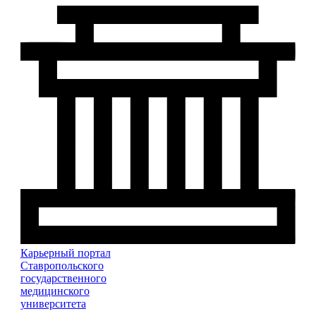
Вакансии
Резюме
Разместить вакансию
Разместить резюме
Контакты
Личный кабинет
Карьерный портал
Ставропольского
государственного
медицинского
университета